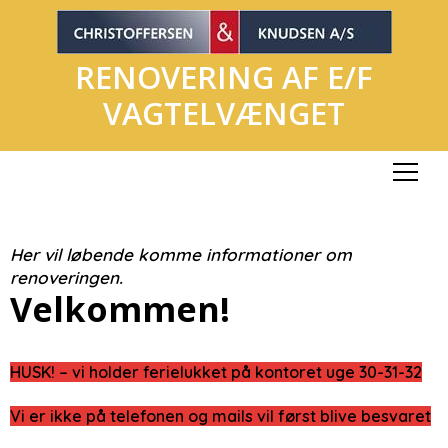
RENOVERING AF E/F
VAGTELVÆNGET
Menu
Her vil løbende komme informationer om
renoveringen.
Velkommen!
HUSK! – vi holder ferielukket på kontoret uge 30-31-32
Vi er ikke på telefonen og mails vil først blive besvaret